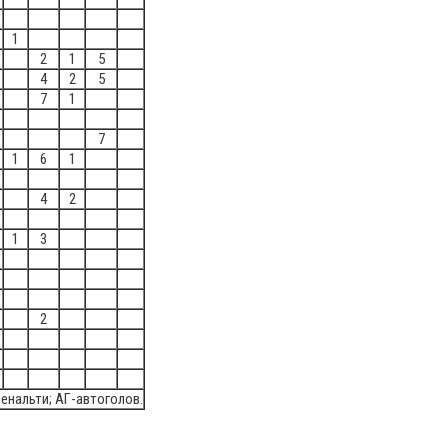
1
2
1
5
4
2
5
7
1
7
1
6
1
4
2
1
3
2
пенальти; АГ-автоголов.