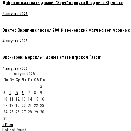
Добро пожаловать домой: “Заря” вернула Владлена Юрченко
5 августа 2026
Виктор Скрипник провел 200-й тренерский матч на топ-уровне 
4 августа 2026
Экс-игрок “Ворсклы” может стать игроком “Зари”
4 августа 2026
Август 2026
Пн
Вт
Ср
Чт
Пт
Сб
Вс
1
2
3
4
5
6
7
8
9
10
11
12
13
14
15
16
17
18
19
20
21
22
23
24
25
26
27
28
29
30
31
« Июл
Poll not found