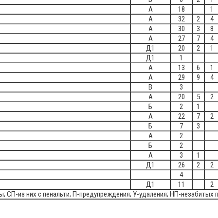
А
18
1
А
32
2
4
А
30
3
8
А
27
7
4
Д1
20
2
1
Д1
1
А
13
6
1
А
29
9
4
В
3
А
20
5
2
Б
2
1
А
22
7
2
Б
7
3
А
2
Б
2
А
3
1
Д1
26
2
2
4
Д1
11
2
лы; СП-из них с пенальти; П-предупреждения; У-удаления; НП-незабитых 