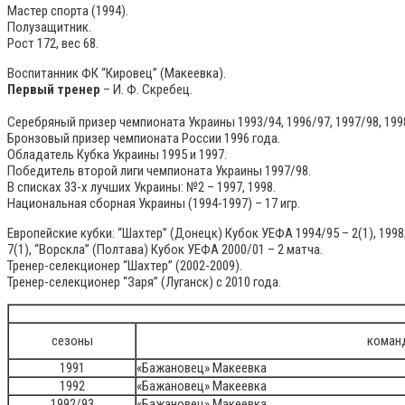
Мастер спорта (1994).
Полузащитник.
Рост 172, вес 68.
Воспитанник ФК “Кировец” (Макеевка).
Первый тренер
– И. Ф. Скребец.
Серебряный призер чемпионата Украины 1993/94, 1996/97, 1997/98, 1998
Бронзовый призер чемпионата России 1996 года.
Обладатель Кубка Украины 1995 и 1997.
Победитель второй лиги чемпионата Украины 1997/98.
В списках 33-х лучших Украины: №2 – 1997, 1998.
Национальная сборная Украины (1994-1997) – 17 игр.
Европейские кубки: “Шахтер” (Донецк) Кубок УЕФА 1994/95 – 2(1), 1998/9
7(1), “Ворскла” (Полтава) Кубок УЕФА 2000/01 – 2 матча.
Тренер-селекционер “Шахтер” (2002-2009).
Тренер-селекционер “Заря” (Луганск) с 2010 года.
сезоны
коман
1991
«Бажановец» Макеевка
1992
«Бажановец» Макеевка
1992/93
«Бажановец» Макеевка