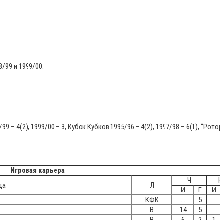
/99 и 1999/00.
9 – 4(2), 1999/00 – 3, Кубок Кубков 1995/96 – 4(2), 1997/98 – 6(1), “Рот
Игровая карьера
Ч
да
Л
И
Г
И
КФК
…
5
В
14
5
В
6
2
1