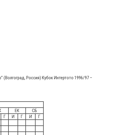
ор” (Волгоград, Россия) Кубок Интертото 1996/97 –
К
ЕК
СБ
Г
И
Г
И
Г