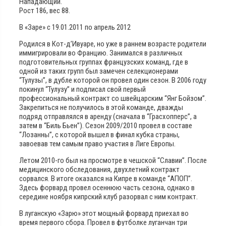
Нападающий.
Рост 186, вес 88.
В «Заре» с 19.01.2011 по апрель 2012
Родился в Кот-д’Ивуаре, но уже в раннем возрасте родители
иммигрировали во Францию. Занимался в различных
подготовительных группах французских команд, где в
одной из таких групп был замечен селекционерами
“Тулузы”, в дубле которой он провел один сезон. В 2006 году
покинул “Тулузу” и подписал свой первый
профессиональный контракт со швейцарским “Янг Бойзом”.
Закрепиться не получилось в этой команде, дважды
подряд отправлялся в аренду (сначала в “Грасхопперс”, а
затем в “Биль Бьен”). Сезон 2009/2010 провел в составе
“Лозанны”, с которой вышел в финал кубка страны,
завоевав тем самым право участия в Лиге Европы.
Летом 2010-го был на просмотре в чешской “Славии”. После
медицинского обследования, двухлетний контракт
сорвался. В итоге оказался на Кипре в команде “АПОП”.
Здесь форвард провел осеннюю часть сезона, однако в
середине ноября кипрский клуб разорвал с ним контракт.
В луганскую «Зарю» этот мощный форвард приехал во
время первого сбора. Провел в футболке луганчан три