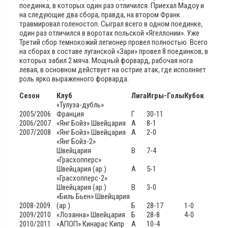
поединка, в которых один раз отличился. Приехал Мадоу и
на следующие два сбора, правда, на втором Франк
травмировал голеностоп. Сыграл всего в одном поединке,
один раз отличился в воротах польской «Ягеллонии». Уже
Третий сбор темнокожий легионер провел полностью. Всего
на сборах в составе луганской «Зари» провел 8 поединков, в
которых забил 2 мяча. Мощный форвард, рабочая нога
левая, в основном действует на острие атак, где исполняет
роль ярко выраженного форварда.
Сезон
Клуб
Лига
Игры-Голы
Кубок
«Тулуза-дубль»
2005/2006
Франция
Г
30-11
2006/2007
«Янг Бойз» Швейцария
А
8-1
2007/2008
«Янг Бойз» Швейцария
А
2-0
«Янг Бойз-2»
Швейцария
В
7-4
«Грасхопперс»
Швейцария (ар.)
А
5-1
«Грасхопперс-2»
Швейцария (ар.)
В
3-0
«Биль Бьен» Швейцария
2008-2009
(ар.)
Б
28-17
1-0
2009/2010
«Лозанна» Швейцария
Б
28-8
4-0
2010/2011
«АПОП» Кинарас Кипр
А
10-4