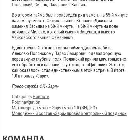
Полянский, Силюк, Лазарович, Касьян.
Во втором тайме был произведён ряд замен. На 55-й минуте
на замену вместо Силюка вышел Ковалёв. Джихани
заменил Касьяна на 60-й минуте. На 68-й минуте на поле
появился Милько, который сменил Виценца, а вместо
Чайковского вышел Семененко.
Единственный гол во втором тайме удалось забить
Алексею Полянскому. Тарас Лазарович сделал хорошую
передачу из глубины поля, Полянский принял мяч, грамотно
его обработал и направил в угол ворот «Цибалии». Это гол,
как оказалось, стал единственным в этой встрече. В итоге,
1:0 в пользу «Зари».
Пресс-служба ФК «Заря»
Categories
Новости
Post navigation
Металлург Д (мол) – Заря (мол) 1:0 (ВИДЕО)
Молодёжный состав «Зари» провёл контрольный поединок
КОМАНДА