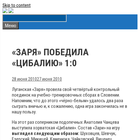
Skip to content
Меню
«ЗАРЯ» ПОБЕДИЛА
«ЦИБАЛИЮ» 1:0
28 июня 2010
27 июня 2010
Луганская «Заря» провела свой четвёртый контрольный
поединок на учебно-тренировочных сборах в Словении.
Напомним, что до этого «чёрно-белым» удалось два раза
сыграть вничью и, к сожалению, одна игра закончилась не в
нашу пользу.
На этот раз соперником подопечных Анатолия Чанцева
выступила хорватская «Цибалия». Состав «Зари» на игру
выглядел следующим образом:
Шуховцев, Шевчук,
Езерский, Микицей, Каменюка, Чайковский, Виценец,