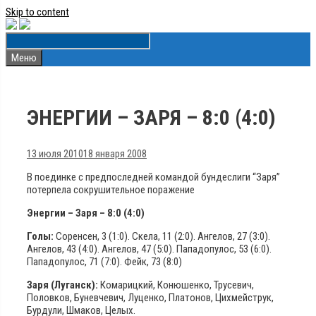
Skip to content
Меню
ЭНЕРГИИ – ЗАРЯ – 8:0 (4:0)
13 июля 2010
18 января 2008
В поединке с предпоследней командой бундеслиги “Заря”
потерпела сокрушительное поражение
Энергии – Заря – 8:0 (4:0)
Голы:
Соренсен, 3 (1:0). Скела, 11 (2:0). Ангелов, 27 (3:0).
Ангелов, 43 (4:0). Ангелов, 47 (5:0). Пападопулос, 53 (6:0).
Пападопулос, 71 (7:0). Фейк, 73 (8:0)
Заря (Луганск):
Комарицкий, Конюшенко, Трусевич,
Половков, Буневчевич, Луценко, Платонов, Цихмейструк,
Бурдули, Шмаков, Целых.