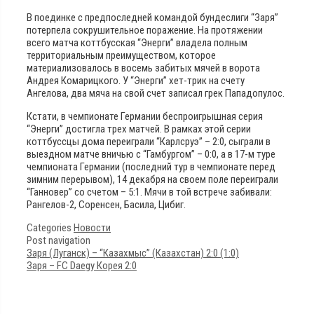
В поединке с предпоследней командой бундеслиги “Заря”
потерпела сокрушительное поражение. На протяжении
всего матча коттбусская “Энерги” владела полным
территориальным преимуществом, которое
материализовалось в восемь забитых мячей в ворота
Андрея Комарицкого. У “Энерги” хет-трик на счету
Ангелова, два мяча на свой счет записал грек Пападопулос.
Кстати, в чемпионате Германии беспроигрышная серия
“Энерги” достигла трех матчей. В рамках этой серии
коттбуссцы дома переиграли “Карлсруэ” – 2:0, сыграли в
выездном матче вничью с “Гамбургом” – 0:0, а в 17-м туре
чемпионата Германии (последний тур в чемпионате перед
зимним перерывом), 14 декабря на своем поле переиграли
“Ганновер” со счетом – 5:1. Мячи в той встрече забивали:
Рангелов-2, Соренсен, Басила, Цибиг.
Categories
Новости
Post navigation
Заря (Луганск) – “Казахмыс” (Казахстан) 2:0 (1:0)
Заря – FC Daegy Корея 2:0