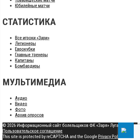
Товарищеские матчи
Юбилейные матчи
СТАТИСТИКА
Все игроки «Зари»
Легионеры
Еврокубки
Главные тренеры
Капитаны
Бомбардиры
МУЛЬТИМЕДИА
Аудио
Видео
Фото
Архив опросов
© 2026 Информационный сайт болельщиков ФК «Заря» Луганск
|
Пользовательское соглашение
This site is protected by reCAPTCHA and the Google
Privacy Policy