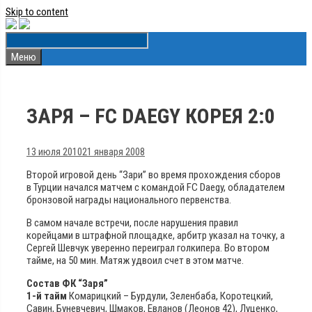
Skip to content
Меню
ЗАРЯ – FC DAEGY КОРЕЯ 2:0
13 июля 2010
21 января 2008
Второй игровой день “Зари” во время прохождения сборов
в Турции начался матчем с командой FC Daegy, обладателем
бронзовой награды национального первенства.
В самом начале встречи, после нарушения правил
корейцами в штрафной площадке, арбитр указал на точку, а
Сергей Шевчук уверенно переиграл голкипера. Во втором
тайме, на 50 мин. Матяж удвоил счет в этом матче.
Состав ФК “Заря”
1-й тайм
Комарицкий – Бурдули, Зеленбаба, Коротецкий,
Савин, Буневчевич, Шмаков, Евланов (Леонов 42), Луценко,