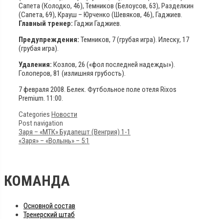
Сапета (Колодко, 46), Темников (Белоусов, 63), Разделкин
(Сапета, 69), Крауш – Юрченко (Шевяков, 46), Гаджиев.
Главный тренер:
Гаджи Гаджиев.
Предупреждения:
Темников, 7 (грубая игра). Илеску, 17
(грубая игра).
Удаления:
Козлов, 26 («фол последней надежды»).
Голоперов, 81 (излишняя грубость).
7 февраля 2008. Белек. Футбольное поле отеля Rixos
Premium. 11:00.
Categories
Новости
Post navigation
Заря – «МТК» Будапешт (Венгрия) 1-1
«Заря» – «Волынь» – 5:1
КОМАНДА
Основной состав
Тренерский штаб