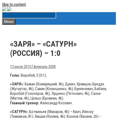
Skip to content
Меню
«ЗАРЯ» – «САТУРН»
(РОССИЯ) – 1:0
13 июля 2010
7 февраля 2008
Голы:
Воробей, 3 (0:1).
«ЗАРЯ»:
Бажан (Комарицкий, 46), Дунич, Храмцов, Бредун
(Жутаутас, 46), Савин (Конюшенко, 46), Буневчевич, Бабаев,
Воробей (Голоперов, 46), Луценко (Петкович, 46), Салхи
(Матяж, 46), Целых (Бровкин, 46).
Главный тренер:
Александр Косевич.
«САТУРН»:
Ботвиньев (Макаров, 46) – Квач, Илеску
(Темников, 81), Хишри (Кузяев, 46), Козлов (Васиев, 26) –