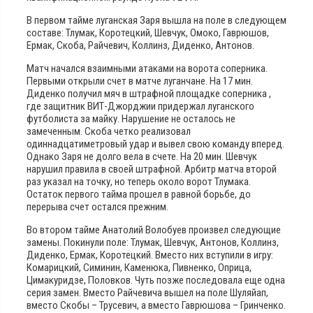
В первом тайме луганская Заря вышла на поле в следующем
составе: Тлумак, Коротецкий, Шевчук, Омоко, Гаврюшов,
Ермак, Скоба, Райчевич, Коллинз, Диденко, Антонов.
Матч начался взаимными атаками на ворота соперника.
Первыми открыли счет в матче луганчане. На 17 мин.
Диденко получил мяч в штрафной площадке соперника ,
где защитник ВИТ-Джорджии придержал луганского
футболиста за майку. Нарушение не осталось не
замеченным. Скоба четко реализовал
одиннадцатиметровый удар и вывел свою команду вперед.
Однако Заря не долго вела в счете. На 20 мин. Шевчук
нарушил правила в своей штрафной. Арбитр матча второй
раз указал на точку, но теперь около ворот Тлумака.
Остаток первого тайма прошел в равной борьбе, до
перерыва счет остался прежним.
Во втором тайме Анатолий Волобуев произвел следующие
замены. Покинули поле: Тлумак, Шевчук, Антонов, Коллинз,
Диденко, Ермак, Коротецкий. Вместо них вступили в игру:
Комарицкий, Симинин, Каменюка, Пивненко, Оприца,
Цимакуридзе, Половков. Чуть позже последовала еще одна
серия замен. Вместо Райчевича вышел на поле Шуляйап,
вместо Скобы – Трусевич, а вместо Гаврюшова – Гринченко.