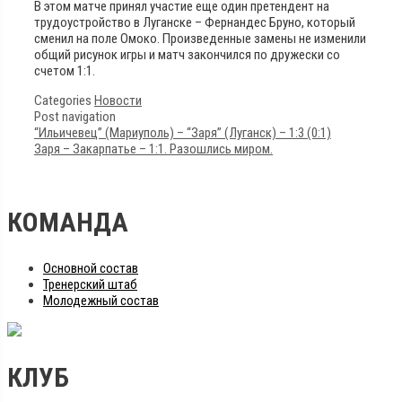
В этом матче принял участие еще один претендент на
трудоустройство в Луганске – Фернандес Бруно, который
сменил на поле Омоко. Произведенные замены не изменили
общий рисунок игры и матч закончился по дружески со
счетом 1:1.
Categories
Новости
Post navigation
“Ильичевец” (Мариуполь) – “Заря” (Луганск) – 1:3 (0:1)
Заря – Закарпатье – 1:1. Разошлись миром.
КОМАНДА
Основной состав
Тренерский штаб
Молодежный состав
КЛУБ