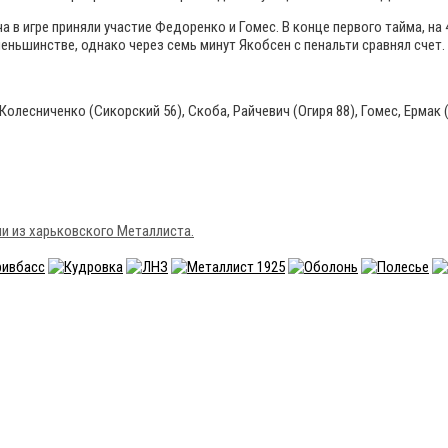
 в игре приняли участие Федоренко и Гомес. В конце первого тайма, на 
меньшинстве, однако через семь минут Якобсен с пенальти сравнял счет.
олесниченко (Сикорский 56), Скоба, Райчевич (Огиря 88), Гомес, Ермак
и из харьковского Металлиста.