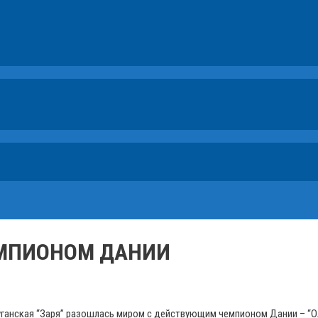
ЕМПИОНОМ ДАНИИ
уганская “Заря” разошлась миром с действующим чемпионом Дании – “О