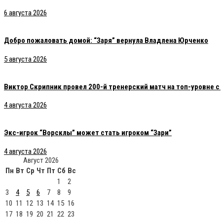
6 августа 2026
Добро пожаловать домой: “Заря” вернула Владлена Юрченко
5 августа 2026
Виктор Скрипник провел 200-й тренерский матч на топ-уровне 
4 августа 2026
Экс-игрок “Ворсклы” может стать игроком “Зари”
4 августа 2026
Август 2026
Пн
Вт
Ср
Чт
Пт
Сб
Вс
1
2
3
4
5
6
7
8
9
10
11
12
13
14
15
16
17
18
19
20
21
22
23