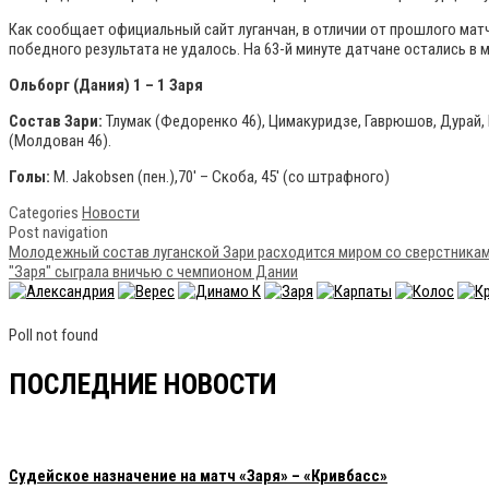
Как сообщает официальный сайт луганчан, в отличии от прошлого матча
победного результата не удалось. На 63-й минуте датчане остались в 
Ольборг (Дания) 1 – 1 Заря
Состав Зари:
Тлумак (Федоренко 46), Цимакуридзе, Гаврюшов, Дурай, К
(Молдован 46).
Голы:
M. Jakobsen (пен.),70′ – Скоба, 45′ (со штрафного)
Categories
Новости
Post navigation
Молодежный состав луганской Зари расходится миром со сверстникам
"Заря" сыграла вничью с чемпионом Дании
Poll not found
ПОСЛЕДНИЕ НОВОСТИ
Судейское назначение на матч «Заря» – «Кривбасс»