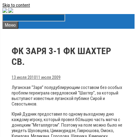
Skip to content
Меню
ФК ЗАРЯ 3-1 ФК ШАХТЕР
СВ.
13 июля 2010
11 июля 2009
Луганская “Заря” полудублирующим составом без особых
проблем переиграла свердловский “Шахтер”, за который
выступают известные луганской публике Сирой и
Севостьянов.
Юрий Дудник предоставил по одному выходному дню
каждому игроку, который провел бОльшую часть матча с
донецким “Металлургом”. Поэтому на поле можно было не
увидеть Шуховцева, Цимакуридзе, Гаврюшова, Омоко,
Курилова, Меликяна, Городова, Шевчука, Каменюку,