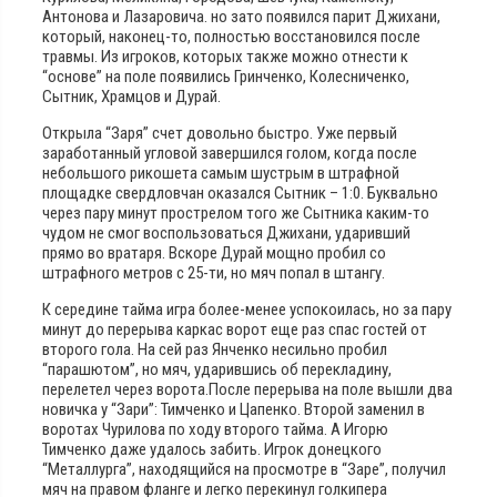
Антонова и Лазаровича. но зато появился парит Джихани,
который, наконец-то, полностью восстановился после
травмы. Из игроков, которых также можно отнести к
“основе” на поле появились Гринченко, Колесниченко,
Сытник, Храмцов и Дурай.
Открыла “Заря” счет довольно быстро. Уже первый
заработанный угловой завершился голом, когда после
небольшого рикошета самым шустрым в штрафной
площадке свердловчан оказался Сытник – 1:0. Буквально
через пару минут прострелом того же Сытника каким-то
чудом не смог воспользоваться Джихани, ударивший
прямо во вратаря. Вскоре Дурай мощно пробил со
штрафного метров с 25-ти, но мяч попал в штангу.
К середине тайма игра более-менее успокоилась, но за пару
минут до перерыва каркас ворот еще раз спас гостей от
второго гола. На сей раз Янченко несильно пробил
“парашютом”, но мяч, ударившись об перекладину,
перелетел через ворота.После перерыва на поле вышли два
новичка у “Зари”: Тимченко и Цапенко. Второй заменил в
воротах Чурилова по ходу второго тайма. А Игорю
Тимченко даже удалось забить. Игрок донецкого
“Металлурга”, находящийся на просмотре в “Заре”, получил
мяч на правом фланге и легко перекинул голкипера