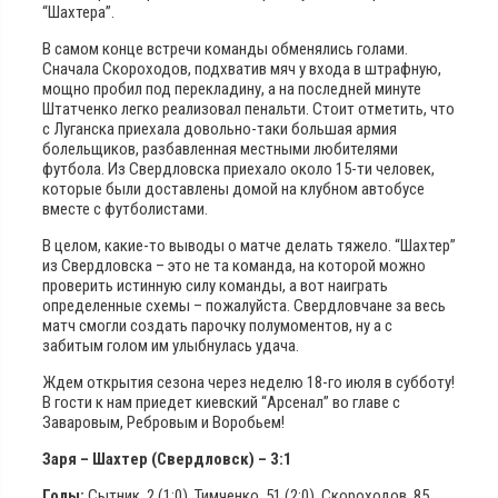
“Шахтера”.
В самом конце встречи команды обменялись голами.
Сначала Скороходов, подхватив мяч у входа в штрафную,
мощно пробил под перекладину, а на последней минуте
Штатченко легко реализовал пенальти. Стоит отметить, что
с Луганска приехала довольно-таки большая армия
болельщиков, разбавленная местными любителями
футбола. Из Свердловска приехало около 15-ти человек,
которые были доставлены домой на клубном автобусе
вместе с футболистами.
В целом, какие-то выводы о матче делать тяжело. “Шахтер”
из Свердловска – это не та команда, на которой можно
проверить истинную силу команды, а вот наиграть
определенные схемы – пожалуйста. Свердловчане за весь
матч смогли создать парочку полумоментов, ну а с
забитым голом им улыбнулась удача.
Ждем открытия сезона через неделю 18-го июля в субботу!
В гости к нам приедет киевский “Арсенал” во главе с
Заваровым, Ребровым и Воробьем!
Заря – Шахтер (Свердловск) – 3:1
Голы:
Сытник, 2 (1:0), Тимченко, 51 (2:0), Скороходов, 85