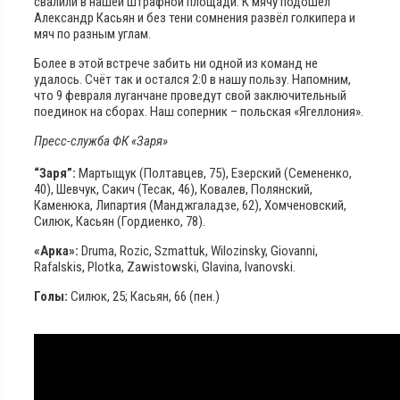
свалили в нашей штрафной площади. К мячу подошёл
Александр Касьян и без тени сомнения развёл голкипера и
мяч по разным углам.
Более в этой встрече забить ни одной из команд не
удалось. Счёт так и остался 2:0 в нашу пользу. Напомним,
что 9 февраля луганчане проведут свой заключительный
поединок на сборах. Наш соперник – польская «Ягеллония».
Пресс-служба ФК «Заря»
“Заря”:
Мартыщук (Полтавцев, 75), Езерский (Семененко,
40), Шевчук, Сакич (Тесак, 46), Ковалев, Полянский,
Каменюка, Липартия (Манджгаладзе, 62), Хомченовский,
Силюк, Касьян (Гордиенко, 78).
«Арка»:
Druma, Rozic, Szmattuk, Wilozinsky, Giovanni,
Rafalskis, Plotka, Zawistowski, Glavina, Ivanovski.
Голы:
Силюк, 25; Касьян, 66 (пен.)