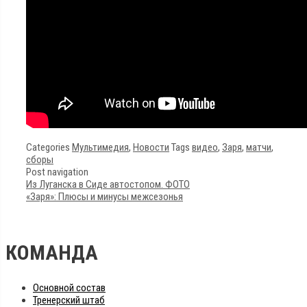
Categories
Мультимедия
,
Новости
Tags
видео
,
Заря
,
матчи
,
сборы
Post navigation
Из Луганска в Сиде автостопом. ФОТО
«Заря»: Плюсы и минусы межсезонья
КОМАНДА
Основной состав
Тренерский штаб