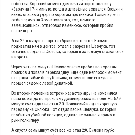
события. Хороший момент для взятия ворот возник у
«Зари» на 17-й минуте, когда в штрафную ворвался Касьян и
нанёс опасный удар по воротам противника. Голкипер мяч
отбил прямо на Хомченовского, тот, немного
замешкавшись, отпасовал Каменюке, который пробил
выше ворот.
А на 25-й минуте в ворота «Арки» влетел гол. Касьян
подхватил мяч в центре, отдал в разрез на Шевчука, тот
отлично выдал на Силюка, который и затолкнул «кожаного»
в ворота.
Через четыре минуты Шевчук опасно пробил по воротам
поляков и попал в перекладину. Ещё один неплохой момент
в первом тайме был у Касьяна, но мяч после его удара,
прошёл рядом с левой девяткой.
Во второй половине встречи характер игры не изменился –
наша команда по-прежнему доминировала на поле. На 57-й
минуте счёт едва не стал 2:0. Полянский выдал хорошую
передачу на Силюка. Тот отдал пас на Шевчука, который
пробил из убойной позиции, однако не сильно и прямо в
руки голкиперу.
А спустя семь минут счёт всё же стал 2:0. Силюка грубо