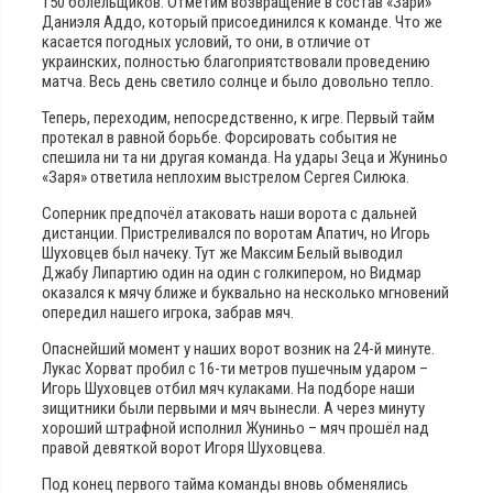
150 болельщиков. Отметим возвращение в состав «Зари»
Даниэля Аддо, который присоединился к команде. Что же
касается погодных условий, то они, в отличие от
украинских, полностью благоприятствовали проведению
матча. Весь день светило солнце и было довольно тепло.
Теперь, переходим, непосредственно, к игре. Первый тайм
протекал в равной борьбе. Форсировать события не
спешила ни та ни другая команда. На удары Зеца и Жуниньо
«Заря» ответила неплохим выстрелом Сергея Силюка.
Соперник предпочёл атаковать наши ворота с дальней
дистанции. Пристреливался по воротам Апатич, но Игорь
Шуховцев был начеку. Тут же Максим Белый выводил
Джабу Липартию один на один с голкипером, но Видмар
оказался к мячу ближе и буквально на несколько мгновений
опередил нашего игрока, забрав мяч.
Опаснейший момент у наших ворот возник на 24-й минуте.
Лукас Хорват пробил с 16-ти метров пушечным ударом –
Игорь Шуховцев отбил мяч кулаками. На подборе наши
зищитники были первыми и мяч вынесли. А через минуту
хороший штрафной исполнил Жуниньо – мяч прошёл над
правой девяткой ворот Игоря Шуховцева.
Под конец первого тайма команды вновь обменялись