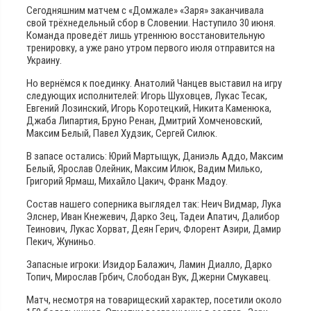
Сегодняшним матчем с «Домжале» «Заря» заканчивала
свой трёхнедельный сбор в Словении. Наступило 30 июня.
Команда проведёт лишь утреннюю восстановительную
тренировку, а уже рано утром первого июля отправится на
Украину.
Но вернёмся к поединку. Анатолий Чанцев выставил на игру
следующих исполнителей: Игорь Шуховцев, Лукас Тесак,
Евгений Лозинский, Игорь Коротецкий, Никита Каменюка,
Джаба Липартия, Бруно Ренан, Дмитрий Хомченовский,
Максим Белый, Павел Худзик, Сергей Силюк.
В запасе остались: Юрий Мартыщук, Даниэль Аддо, Максим
Белый, Ярослав Олейник, Максим Илюк, Вадим Милько,
Григорий Ярмаш, Михайло Цакич, Франк Мадоу.
Состав нашего соперника выглядел так: Неич Видмар, Лука
Элснер, Иван Кнежевич, Дарко Зец, Тадеи Апатич, Далибор
Теинович, Лукас Хорват, Деян Герич, Флорент Азири, Дамир
Пекич, Жуниньо.
Запасные игроки: Изидор Балажич, Ламин Диалло, Дарко
Топич, Мирослав Грбич, Слободан Вук, Джерни Смукавец.
Матч, несмотря на товарищеский характер, посетили около