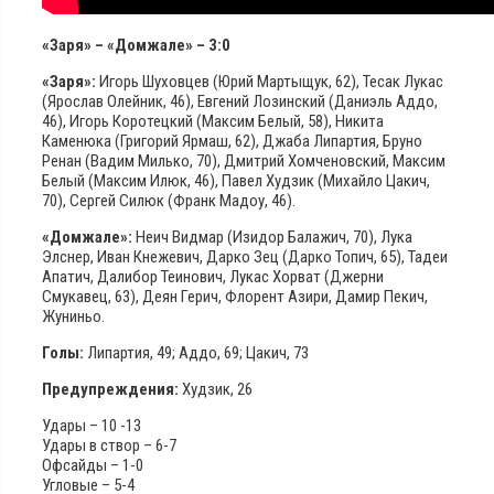
«Заря» – «Домжале» – 3:0
«Заря»:
Игорь Шуховцев (Юрий Мартыщук, 62), Тесак Лукас
(Ярослав Олейник, 46), Евгений Лозинский (Даниэль Аддо,
46), Игорь Коротецкий (Максим Белый, 58), Никита
Каменюка (Григорий Ярмаш, 62), Джаба Липартия, Бруно
Ренан (Вадим Милько, 70), Дмитрий Хомченовский, Максим
Белый (Максим Илюк, 46), Павел Худзик (Михайло Цакич,
70), Сергей Силюк (Франк Мадоу, 46).
«Домжале»:
Неич Видмар (Изидор Балажич, 70), Лука
Элснер, Иван Кнежевич, Дарко Зец (Дарко Топич, 65), Тадеи
Апатич, Далибор Теинович, Лукас Хорват (Джерни
Смукавец, 63), Деян Герич, Флорент Азири, Дамир Пекич,
Жуниньо.
Голы:
Липартия, 49; Аддо, 69; Цакич, 73
Предупреждения:
Худзик, 26
Удары – 10 -13
Удары в створ – 6-7
Офсайды – 1-0
Угловые – 5-4