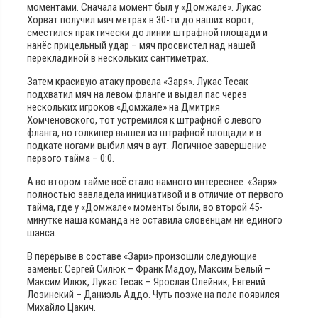
моментами. Сначала момент был у «Домжале». Лукас
Хорват получил мяч метрах в 30-ти до наших ворот,
сместился практически до линии штрафной площади и
нанёс прицельный удар – мяч просвистел над нашей
перекладиной в нескольких сантиметрах.
Затем красивую атаку провела «Заря». Лукас Тесак
подхватил мяч на левом фланге и выдал пас через
нескольких игроков «Домжале» на Дмитрия
Хомченовского, тот устремился к штрафной с левого
фланга, но голкипер вышел из штрафной площади и в
подкате ногами выбил мяч в аут. Логичное завершение
первого тайма – 0:0.
А во втором тайме всё стало намного интереснее. «Заря»
полностью завладела инициативой и в отличие от первого
тайма, где у «Домжале» моменты были, во второй 45-
минутке наша команда не оставила словенцам ни единого
шанса.
В перерыве в составе «Зари» произошли следующие
замены: Сергей Силюк – Франк Мадоу, Максим Белый –
Максим Илюк, Лукас Тесак – Ярослав Олейник, Евгений
Лозинский – Даниэль Аддо. Чуть позже на поле появился
Михайло Цакич.