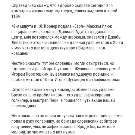
Справедливо скажу, что здорово сыграла сегодня вся
команда и ярким тому подтверждением выдался второй
тайм.
49-я минута и 1:0. Корнер подала «Заря». Максим Илюк
выцарапал мяч, отдал на Даниэля Аддо, тот дальше в
центр, мяч потолкался между игроками, оказался у Джабы
Липартии, который решился на дальний удар метров с 25-ти
и мяч чётко влетел в девятку ворот Видмара – гол-
красавец!
Честно сказать: тут же словенцы могли отыграться, но
здорово сыграл Игорь Шуховцев. Жуниньо, прессингуемый
Игорем Коротецким, вывалился на ударную позицию и
пробил метров с 10-ти. Игорь Шуховцев мяч зафиксировал.
Спустя несколько минут команды обменялись ударами.
Бруно сильно пробил низом – его удар зафиксировал
голкипер, а выстрел Пекича пришёлся чуть выше нашей
перекладины.
Несколько раз по ногам получили наши игроки, один раз мяч
попал в руку сопернику, но бригада словенских арбитров
нарушений, увы, не зафиксировала. Вроде бы, кажется и
мелочи, но упоминать о них нужно.