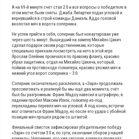
А на 69-й минуте счёт стал 2:0 и все вопросы о победителе в
этом матче были сняты. Джаба Липартия подал угловой и
вернувшийся в строй команды Даниэль Аддо головой
вколотил мяч в ворота соперника.
Не успев прийти в себя, соперник был нокаутирован уже
через шесть минут. Вышедший на замену Михайло Цакич
сделал подарок своим родственникам, которые
специально приехали посмотреть на него в этой игре.
Ярослав Олейник промчался по правому флангу, красиво
убрал защитника, отдал на Михайло Цакича, который,
поймав на противоходе голкипера, красиво уложил мяч в
нижний угол ворот соперника – 3:0.
Соперник окончательно расклеился, а «Заря» продолжала
прессинговать и реализуй бы мы ещё два момента, счёт
был бы разгромным. Франк Мадоу навесил в штрафную, в
падении пробил Максим Илюк, голкипер из-под
перекладины перевёл мяч на угловой. А под конец встречи
мог отличиться Франк Мадоу, но после его удара с убойной
позиции мяч прошёл рядом со штангой.
Финальный свисток зафиксировал убедительную победу
«Зари» со счётом 3:0 и, по сути, окончание сборов у нашей
команды. Напомним, что уже сегодня, команда проведёт