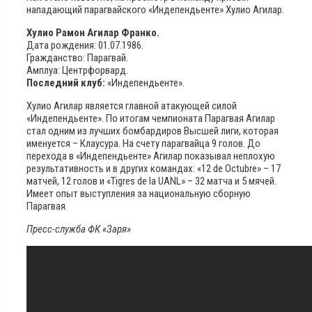
нападающий парагвайского «Индепендьенте» Хулио Агилар.
Хулио Рамон Агилар Франко.
Дата рождения: 01.07.1986.
Гражданство: Парагвай.
Амплуа: Центрфорвард.
Последний клуб:
«Индепендьенте».
Хулио Агилар является главной атакующей силой
«Индепендьенте». По итогам чемпионата Парагвая Агилар
стал одним из лучших бомбардиров Высшей лиги, которая
именуется – Клаусура. На счету парагвайца 9 голов. До
перехода в «Индепендьенте» Агилар показывал неплохую
результативность и в других командах: «12 de Octubre» – 17
матчей, 12 голов и «Tigres de la UANL» – 32 матча и 5 мячей.
Имеет опыт выступления за национальную сборную
Парагвая.
Пресс-служба ФК «Заря»