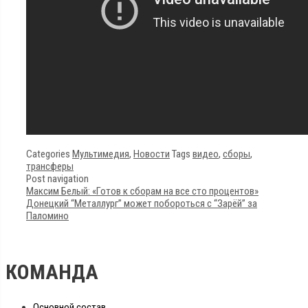
Categories
Мультимедия
,
Новости
Tags
видео
,
сборы
,
трансферы
Post navigation
Максим Белый: «Готов к сборам на все сто процентов»
Донецкий “Металлург” может побороться с “Зарёй” за
Паломино
КОМАНДА
Основной состав