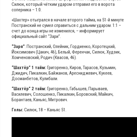
Силюк, который чётким ударом отправил его в ворота
соперника – 1:0.
«Шахтер» отыгрался в начале второго тайма, на 51-й минуте
Постранский не сумел справиться с дальним ударом. 1:1 –
счет до конца игры не изменился, – информирует
официальный сайт “Зари”.
“Заря”
: Постранский, Олейник, Гордиенко, Коротецкий,
Йоксимович (Цакич, 46), Белый, Ференчак, Силюк, Худзик,
Хомченовский, Родич (Квасов, 46).
“Шахтёр” 1 тайм:
Григоренко, Киров, Тарасов, Кузьмин,
Джидич, Пикалкин, Байжанов, Аресниджевич, Кукеев,
Досманбетов, Кулибали.
“Шахтёр” 2 тайм:
Григоренко, Габышев, Парываев,
Василевич, Солошенко, Пикалкин, Боровский, Майкич,
Борантаев, Каньяс, Митрович.
Голы:
Силюк, 18 – Каньяс 51.