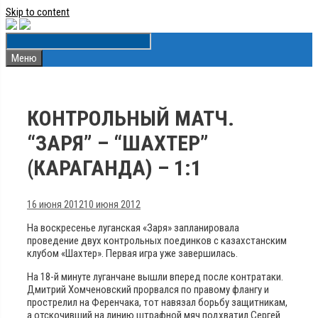
Skip to content
Меню
КОНТРОЛЬНЫЙ МАТЧ.
“ЗАРЯ” – “ШАХТЕР”
(КАРАГАНДА) – 1:1
16 июня 2012
10 июня 2012
На воскресенье луганская «Заря» запланировала
проведение двух контрольных поединков с казахстанским
клубом «Шахтер». Первая игра уже завершилась.
На 18-й минуте луганчане вышли вперед после контратаки.
Дмитрий Хомченовский прорвался по правому флангу и
прострелил на Ференчака, тот навязал борьбу защитникам,
а отскочивший на линию штрафной мяч подхватил Сергей