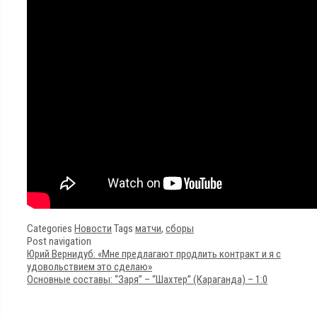
Categories
Новости
Tags
матчи
,
сборы
Post navigation
Юрий Вернидуб: «Мне предлагают продлить контракт и я с
удовольствием это сделаю»
Основные составы: “Заря” – “Шахтер” (Караганда) – 1:0