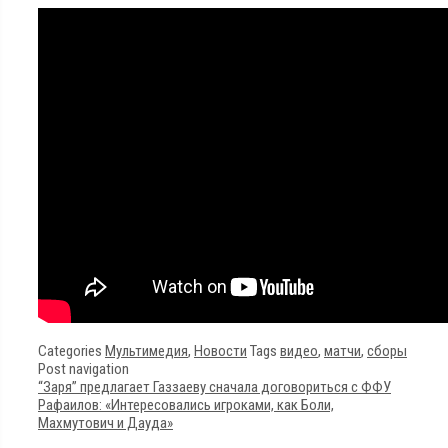
Categories
Мультимедия
,
Новости
Tags
видео
,
матчи
,
сборы
Post navigation
“Заря” предлагает Газзаеву сначала договориться с ФФУ
Рафаилов: «Интересовались игроками, как Боли,
Махмутович и Дауда»