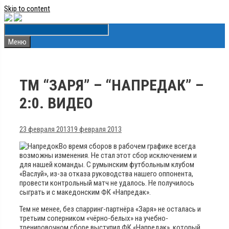
Skip to content
Меню
ТМ “ЗАРЯ” – “НАПРЕДАК” –
2:0. ВИДЕО
23 февраля 2013
19 февраля 2013
Во время сборов в рабочем графике всегда
возможны изменения. Не стал этот сбор исключением и
для нашей команды. С румынским футбольным клубом
«Васлуй», из-за отказа руководства нашего оппонента,
провести контрольный матч не удалось. Не получилось
сыграть и с македонским ФК «Напредак».
Тем не менее, без спарринг-партнёра «Заря» не осталась и
третьим соперником «чёрно-белых» на учебно-
тренировочном сборе выступил ФК «Напредак», который