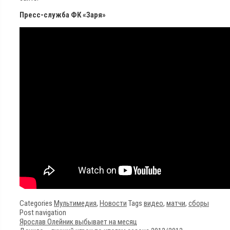
Пресс-служба ФК «Заря»
Categories
Мультимедия
,
Новости
Tags
видео
,
матчи
,
сборы
Post navigation
Ярослав Олейник выбывает на месяц