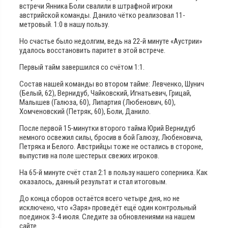
встречи Янника Боли свалили в штрафной игроки
австрийской команды. Данило чётко реализовал 11-
метровый. 1:0 в нашу пользу.
Но счастье было недолгим, ведь на 22-й минуте «Аустрии»
удалось восстановить паритет в этой встрече.
Первый тайм завершился со счётом 1:1.
Состав нашей команды во втором тайме: Левченко, Шунич
(Белый, 62), Вернидуб, Чайковский, Игнатьевич, Грицай,
Малышев (Галюза, 60), Липартия (Любенович, 60),
Хомченовский (Петряк, 60), Боли, Данило.
После первой 15-минутки второго тайма Юрий Вернидуб
немного освежил силы, бросив в бой Галюзу, Любеновича,
Петряка и Белого. Австрийцы тоже не остались в стороне,
выпустив на поле шестерых свежих игроков.
На 65-й минуте счёт стал 2:1 в пользу нашего соперника. Как
оказалось, данный результат и стал итоговым.
До конца сборов остаётся всего четыре дня, но не
исключено, что «Заря» проведёт ещё один контрольный
поединок 3-4 июля. Следите за обновлениями на нашем
сайте.